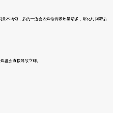
刷量不均匀，多的一边会因焊锡膏吸热量增多，熔化时间滞后，
离焊盘会直接导致立碑。