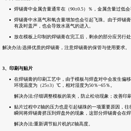
焊锡膏中金属含量通常在（90±0.5）％，金属含量过
焊锡膏中水蒸气和氧含量增加也会引起飞珠。由于焊锡膏
有及时盖严，也会导致水蒸气的进入。
放在模板上印制的焊锡膏在完工后，剩余的部分应另行处
解决办法:选择优质的焊锡膏，注意焊锡膏的保管与使用要求。
3、印刷与贴片
在焊锡膏的印刷工艺中，由于模板与焊盘对中会发生偏移
环境温度为（25±3）℃，相对湿度为50％~65％。
解决办法:仔细调整模板的装夹，防止松动现象；改善印
贴片过程中Z轴的压力也是引起锡珠的一项重要原因，往
瞬间将焊锡膏挤压到焊盘外的现象，这部分焊锡膏会在焊
解决办法:重新调节贴片机的Z轴高度。