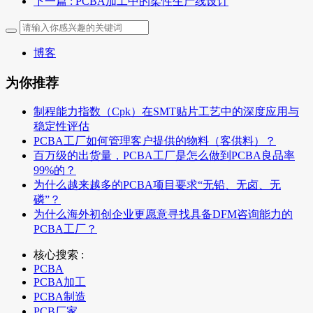
下一篇
: PCBA加工中的柔性生产线设计
博客
为你推荐
制程能力指数（Cpk）在SMT贴片工艺中的深度应用与
稳定性评估
PCBA工厂如何管理客户提供的物料（客供料）？
百万级的出货量，PCBA工厂是怎么做到PCBA良品率
99%的？
为什么越来越多的PCBA项目要求“无铅、无卤、无
磷”？
为什么海外初创企业更愿意寻找具备DFM咨询能力的
PCBA工厂？
核心搜索 :
PCBA
PCBA加工
PCBA制造
PCB厂家