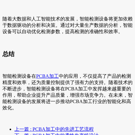
随着大数据和人工智能技术的发展，智能检测设备将更加依赖
于数据驱动的分析和决策。通过对大量生产数据的分析，智能
设备可以自动优化检测参数，提高检测的准确性和效率。
总结
智能检测设备在
PCBA加工
中的应用，不仅提高了产品的检测
精度和效率，还为质量控制提供了强有力的支持。随着技术的
不断进步，智能检测设备将在PCBA加工中发挥越来越重要的
作用，帮助企业提升产品质量，增强市场竞争力。在未来，智
能检测设备的发展将进一步推动PCBA加工行业的智能化和高
效化。
上一篇
: PCBA加工中的先进工艺流程