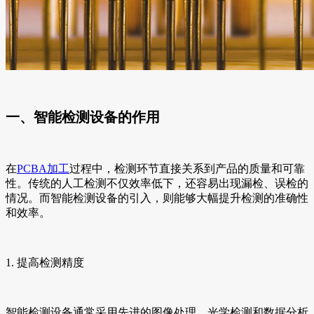
一、智能检测设备的作用
在
PCBA加工
过程中，检测环节直接关系到产品的质量和可靠
性。传统的人工检测不仅效率低下，还容易出现漏检、误检的
情况。而智能检测设备的引入，则能够大幅提升检测的准确性
和效率。
1. 提高检测精度
智能检测设备通常采用先进的图像处理、光学检测和数据分析