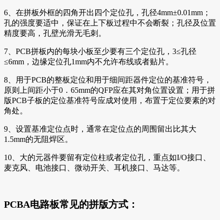
6、在拼板外框的四角开出四个定位孔，孔径4mm±0.01mm；
孔的强度要适中，保证在上下板过程中不会断裂；孔径及位置
精度要高，孔壁光滑无毛刺。
7、PCB拼板内的每块小板至少要有三个定位孔，3≤孔径
≤6mm，边缘定位孔1mm内不允许布线或者贴片。
8、用于PCB的整板定位和用于细间距器件定位的基准符号，
原则上间距小于0．65mm的QFP应在其对角位置设置；用于拼
版PCB子板的定位基准符号应成对使用，布置于定位要素的对
角处。
9、设置基准定位点时，通常在定位点的周围留出比其大
1.5mm的无阻焊区。
10、大的元器件要留有定位柱或者定位孔，重点如I/O接口、
麦克风、电池接口、微动开关、耳机接口、马达等。
PCBA电路板常见的拼版方式：