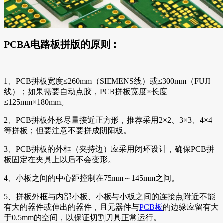
PCBA电路板拼版的原则：
1、PCB拼板宽度≤260mm（SIEMENS线）或≤300mm（FUJI
线）；如果需要自动点胶，PCB拼板宽度×长度
≤125mm×180mm。
2、PCB拼板外形尽量接近正方形，推荐采用2×2、3×3、4×4
等拼板；但要注意不要拼成阴阳板。
3、PCB拼板的外框（夹持边）应采用闭环设计，确保PCB拼
板固定在夹具上以后不会变形。
4、小板之间的中心距控制在75mm～145mm之间。
5、拼板外框与内部小板、小板与小板之间的连接点附近不能
有大的器件或伸出的器件，且元器件与
PCB板
的边缘应留有大
于0.5mm的空间，以保证切割刀具正常运行。