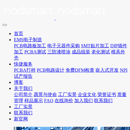
首页
EMS电子制造
PCB电路板加工
电子元器件采购
SMT贴片加工
DIP插件
加工
PCBA测试
三防漆喷涂
成品组装
老化测试
模具外
壳
快捷服务
PCBA打样
PCB电路设计
免费DFM检查
嵌入式开发
NPI
试产报告
博客
关于我们
公司简介
愿景与使命
工厂实景
企业文化
荣誉证书
质量
管理
样品展示
FAQ
在线询价
加入我们
联系我们
工厂实景
联系我们
新官网