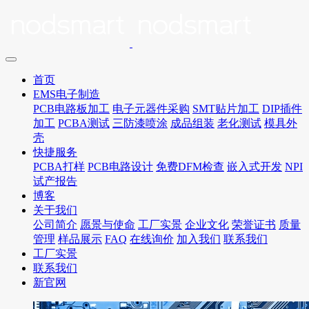
首页
EMS电子制造
PCB电路板加工
电子元器件采购
SMT贴片加工
DIP插件
加工
PCBA测试
三防漆喷涂
成品组装
老化测试
模具外
壳
快捷服务
PCBA打样
PCB电路设计
免费DFM检查
嵌入式开发
NPI
试产报告
博客
关于我们
公司简介
愿景与使命
工厂实景
企业文化
荣誉证书
质量
管理
样品展示
FAQ
在线询价
加入我们
联系我们
工厂实景
联系我们
新官网