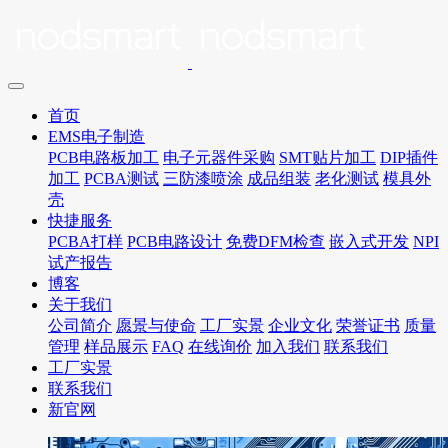
首页
EMS电子制造
PCB电路板加工
电子元器件采购
SMT贴片加工
DIP插件
加工
PCBA测试
三防漆喷涂
成品组装
老化测试
模具外
壳
快捷服务
PCBA打样
PCB电路设计
免费DFM检查
嵌入式开发
NPI
试产报告
博客
关于我们
公司简介
愿景与使命
工厂实景
企业文化
荣誉证书
质量
管理
样品展示
FAQ
在线询价
加入我们
联系我们
工厂实景
联系我们
新官网