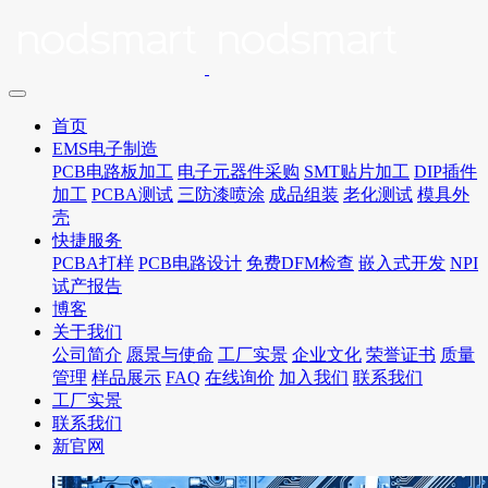
首页
EMS电子制造
PCB电路板加工
电子元器件采购
SMT贴片加工
DIP插件
加工
PCBA测试
三防漆喷涂
成品组装
老化测试
模具外
壳
快捷服务
PCBA打样
PCB电路设计
免费DFM检查
嵌入式开发
NPI
试产报告
博客
关于我们
公司简介
愿景与使命
工厂实景
企业文化
荣誉证书
质量
管理
样品展示
FAQ
在线询价
加入我们
联系我们
工厂实景
联系我们
新官网