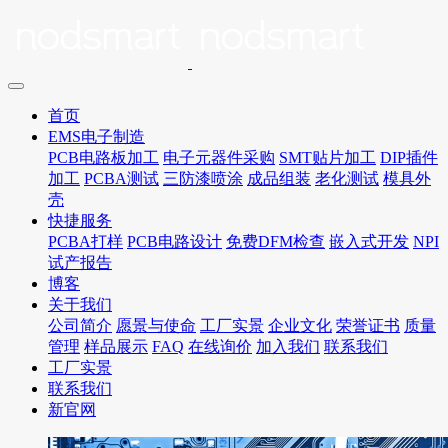
首页
EMS电子制造
PCB电路板加工
电子元器件采购
SMT贴片加工
DIP插件
加工
PCBA测试
三防漆喷涂
成品组装
老化测试
模具外
壳
快捷服务
PCBA打样
PCB电路设计
免费DFM检查
嵌入式开发
NPI
试产报告
博客
关于我们
公司简介
愿景与使命
工厂实景
企业文化
荣誉证书
质量
管理
样品展示
FAQ
在线询价
加入我们
联系我们
工厂实景
联系我们
新官网