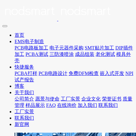
首页
EMS电子制造
PCB电路板加工
电子元器件采购
SMT贴片加工
DIP插件
加工
PCBA测试
三防漆喷涂
成品组装
老化测试
模具外
壳
快捷服务
PCBA打样
PCB电路设计
免费DFM检查
嵌入式开发
NPI
试产报告
博客
关于我们
公司简介
愿景与使命
工厂实景
企业文化
荣誉证书
质量
管理
样品展示
FAQ
在线询价
加入我们
联系我们
工厂实景
联系我们
新官网