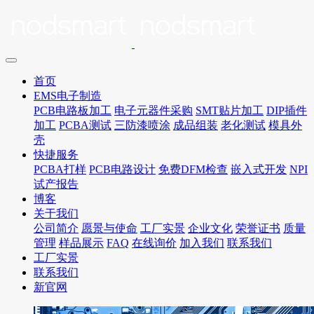
首页
EMS电子制造
PCB电路板加工
电子元器件采购
SMT贴片加工
DIP插件
加工
PCBA测试
三防漆喷涂
成品组装
老化测试
模具外
壳
快捷服务
PCBA打样
PCB电路设计
免费DFM检查
嵌入式开发
NPI
试产报告
博客
关于我们
公司简介
愿景与使命
工厂实景
企业文化
荣誉证书
质量
管理
样品展示
FAQ
在线询价
加入我们
联系我们
工厂实景
联系我们
新官网