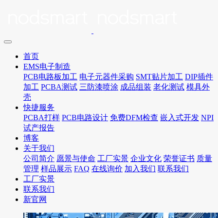
首页
EMS电子制造
PCB电路板加工
电子元器件采购
SMT贴片加工
DIP插件
加工
PCBA测试
三防漆喷涂
成品组装
老化测试
模具外
壳
快捷服务
PCBA打样
PCB电路设计
免费DFM检查
嵌入式开发
NPI
试产报告
博客
关于我们
公司简介
愿景与使命
工厂实景
企业文化
荣誉证书
质量
管理
样品展示
FAQ
在线询价
加入我们
联系我们
工厂实景
联系我们
新官网