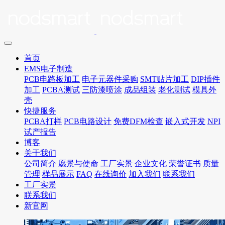
首页
EMS电子制造
PCB电路板加工
电子元器件采购
SMT贴片加工
DIP插件
加工
PCBA测试
三防漆喷涂
成品组装
老化测试
模具外
壳
快捷服务
PCBA打样
PCB电路设计
免费DFM检查
嵌入式开发
NPI
试产报告
博客
关于我们
公司简介
愿景与使命
工厂实景
企业文化
荣誉证书
质量
管理
样品展示
FAQ
在线询价
加入我们
联系我们
工厂实景
联系我们
新官网