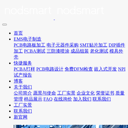
首页
EMS电子制造
PCB电路板加工
电子元器件采购
SMT贴片加工
DIP插件
加工
PCBA测试
三防漆喷涂
成品组装
老化测试
模具外
壳
快捷服务
PCBA打样
PCB电路设计
免费DFM检查
嵌入式开发
NPI
试产报告
博客
关于我们
公司简介
愿景与使命
工厂实景
企业文化
荣誉证书
质量
管理
样品展示
FAQ
在线询价
加入我们
联系我们
工厂实景
联系我们
新官网