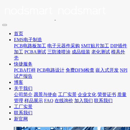
首页
EMS电子制造
PCB电路板加工
电子元器件采购
SMT贴片加工
DIP插件
加工
PCBA测试
三防漆喷涂
成品组装
老化测试
模具外
壳
快捷服务
PCBA打样
PCB电路设计
免费DFM检查
嵌入式开发
NPI
试产报告
博客
关于我们
公司简介
愿景与使命
工厂实景
企业文化
荣誉证书
质量
管理
样品展示
FAQ
在线询价
加入我们
联系我们
工厂实景
联系我们
新官网