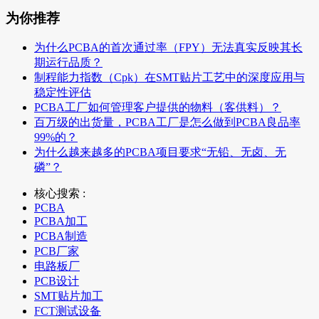
为你推荐
为什么PCBA的首次通过率（FPY）无法真实反映其长
期运行品质？
制程能力指数（Cpk）在SMT贴片工艺中的深度应用与
稳定性评估
PCBA工厂如何管理客户提供的物料（客供料）？
百万级的出货量，PCBA工厂是怎么做到PCBA良品率
99%的？
为什么越来越多的PCBA项目要求“无铅、无卤、无
磷”？
核心搜索 :
PCBA
PCBA加工
PCBA制造
PCB厂家
电路板厂
PCB设计
SMT贴片加工
FCT测试设备