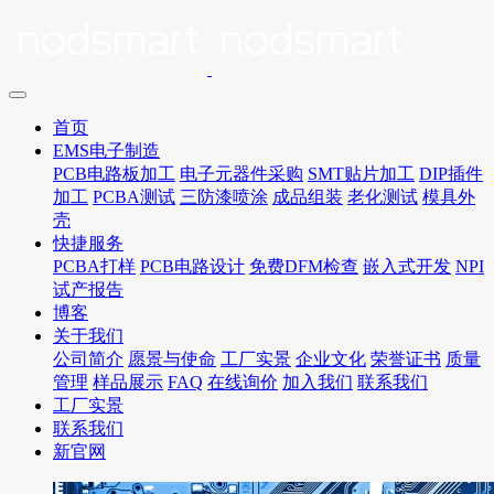
首页
EMS电子制造
PCB电路板加工
电子元器件采购
SMT贴片加工
DIP插件
加工
PCBA测试
三防漆喷涂
成品组装
老化测试
模具外
壳
快捷服务
PCBA打样
PCB电路设计
免费DFM检查
嵌入式开发
NPI
试产报告
博客
关于我们
公司简介
愿景与使命
工厂实景
企业文化
荣誉证书
质量
管理
样品展示
FAQ
在线询价
加入我们
联系我们
工厂实景
联系我们
新官网