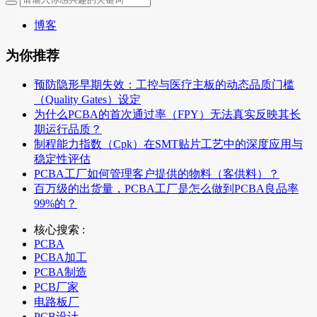
博客
为你推荐
预防隐形早期失效：工控与医疗主板的动态品质门槛
（Quality Gates）设定
为什么PCBA的首次通过率（FPY）无法真实反映其长
期运行品质？
制程能力指数（Cpk）在SMT贴片工艺中的深度应用与
稳定性评估
PCBA工厂如何管理客户提供的物料（客供料）？
百万级的出货量，PCBA工厂是怎么做到PCBA良品率
99%的？
核心搜索 :
PCBA
PCBA加工
PCBA制造
PCB厂家
电路板厂
PCB设计