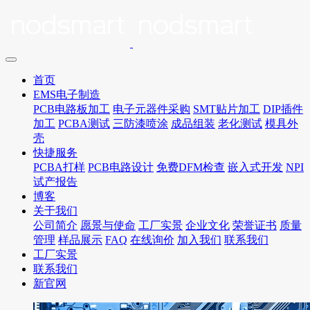
首页
EMS电子制造
PCB电路板加工
电子元器件采购
SMT贴片加工
DIP插件
加工
PCBA测试
三防漆喷涂
成品组装
老化测试
模具外
壳
快捷服务
PCBA打样
PCB电路设计
免费DFM检查
嵌入式开发
NPI
试产报告
博客
关于我们
公司简介
愿景与使命
工厂实景
企业文化
荣誉证书
质量
管理
样品展示
FAQ
在线询价
加入我们
联系我们
工厂实景
联系我们
新官网