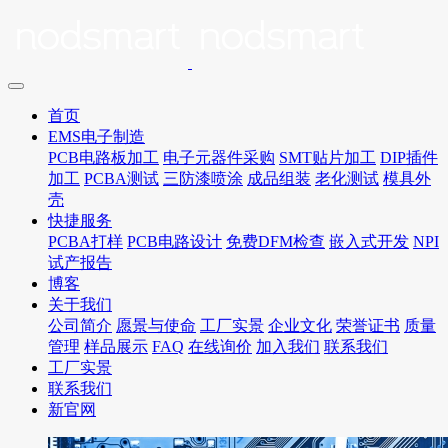
首页
EMS电子制造
PCB电路板加工
电子元器件采购
SMT贴片加工
DIP插件
加工
PCBA测试
三防漆喷涂
成品组装
老化测试
模具外
壳
快捷服务
PCBA打样
PCB电路设计
免费DFM检查
嵌入式开发
NPI
试产报告
博客
关于我们
公司简介
愿景与使命
工厂实景
企业文化
荣誉证书
质量
管理
样品展示
FAQ
在线询价
加入我们
联系我们
工厂实景
联系我们
新官网