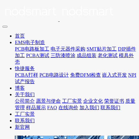
首页
EMS电子制造
PCB电路板加工
电子元器件采购
SMT贴片加工
DIP插件
加工
PCBA测试
三防漆喷涂
成品组装
老化测试
模具外
壳
快捷服务
PCBA打样
PCB电路设计
免费DFM检查
嵌入式开发
NPI
试产报告
博客
关于我们
公司简介
愿景与使命
工厂实景
企业文化
荣誉证书
质量
管理
样品展示
FAQ
在线询价
加入我们
联系我们
工厂实景
联系我们
新官网