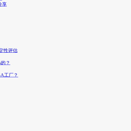
分享
稳定性评估
%的？
BA工厂？