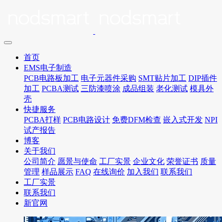
首页
EMS电子制造
PCB电路板加工
电子元器件采购
SMT贴片加工
DIP插件
加工
PCBA测试
三防漆喷涂
成品组装
老化测试
模具外
壳
快捷服务
PCBA打样
PCB电路设计
免费DFM检查
嵌入式开发
NPI
试产报告
博客
关于我们
公司简介
愿景与使命
工厂实景
企业文化
荣誉证书
质量
管理
样品展示
FAQ
在线询价
加入我们
联系我们
工厂实景
联系我们
新官网