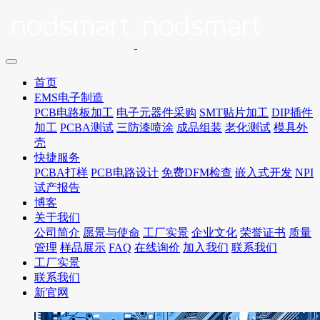
首页
EMS电子制造
PCB电路板加工
电子元器件采购
SMT贴片加工
DIP插件
加工
PCBA测试
三防漆喷涂
成品组装
老化测试
模具外
壳
快捷服务
PCBA打样
PCB电路设计
免费DFM检查
嵌入式开发
NPI
试产报告
博客
关于我们
公司简介
愿景与使命
工厂实景
企业文化
荣誉证书
质量
管理
样品展示
FAQ
在线询价
加入我们
联系我们
工厂实景
联系我们
新官网