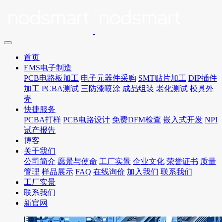
首页
EMS电子制造
PCB电路板加工
电子元器件采购
SMT贴片加工
DIP插件
加工
PCBA测试
三防漆喷涂
成品组装
老化测试
模具外
壳
快捷服务
PCBA打样
PCB电路设计
免费DFM检查
嵌入式开发
NPI
试产报告
博客
关于我们
公司简介
愿景与使命
工厂实景
企业文化
荣誉证书
质量
管理
样品展示
FAQ
在线询价
加入我们
联系我们
工厂实景
联系我们
新官网