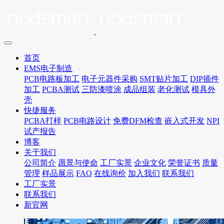
首页
EMS电子制造
PCB电路板加工
电子元器件采购
SMT贴片加工
DIP插件
加工
PCBA测试
三防漆喷涂
成品组装
老化测试
模具外
壳
快捷服务
PCBA打样
PCB电路设计
免费DFM检查
嵌入式开发
NPI
试产报告
博客
关于我们
公司简介
愿景与使命
工厂实景
企业文化
荣誉证书
质量
管理
样品展示
FAQ
在线询价
加入我们
联系我们
工厂实景
联系我们
新官网