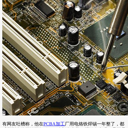
有网友吐槽称，他在
PCBA加工
厂用电烙铁焊锡一年整了，都