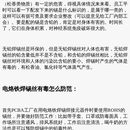
（松香类物质）有一定的危害，得视具体情况来来看。员工平
时可以看一下配发下来的锡是什么标识的，是属于哪一类的，
这样可以有据可查及要求企业整改（可以提意见给工厂内部工
会）。要是配的锡是含铅的，肯定是对身体有害的。时间长
了，它们在身体积累，对神经系统免疫破坏很大的。
无铅焊锡丝是环保的，但是无铅焊锡丝对人体也有害，无铅焊
锡丝的铅含量低并不是不含铅，和含铅的焊锡丝相比，无铅焊
锡丝对环境和人体的污染比含铅的要小。焊锡时产生的气体是
有毒的，有松香油、氯化锌等气体蒸气产生。
电烙铁焊锡丝有毒怎么防范：
首先PCBA工厂在用电烙铁焊锡焊接元器件时要使用ROHS的
锡丝，并要做好防范工作：比如带手套、口罩或防毒面具，工
作场所注意通风，排风系统好，工作后注意清洗，喝牛奶的方
法也是可以预防焊锡中的铅毒性的。