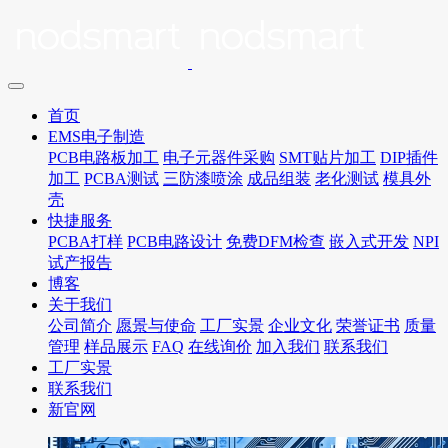
首页
EMS电子制造
PCB电路板加工
电子元器件采购
SMT贴片加工
DIP插件
加工
PCBA测试
三防漆喷涂
成品组装
老化测试
模具外
壳
快捷服务
PCBA打样
PCB电路设计
免费DFM检查
嵌入式开发
NPI
试产报告
博客
关于我们
公司简介
愿景与使命
工厂实景
企业文化
荣誉证书
质量
管理
样品展示
FAQ
在线询价
加入我们
联系我们
工厂实景
联系我们
新官网