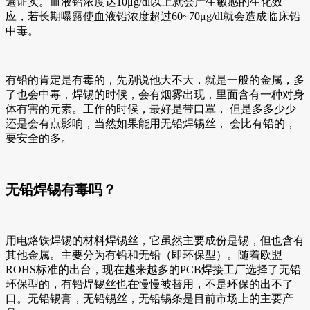
遍证实。血液铅浓度达10μg/dl以上就会产生敏感的生化效
应，若长期曝露使血液铅浓度超过60~70μg/dl就会造成临床铅
中毒。
有铅的肯定是有毒的，先别说他大不大，就是一般的金属，多
了也会中毒，焊锡的时候，会有烟雾出现，里面含有一种对身
体有害的元素。工作的时候，最好是带口罩， 但是多多少少
还是会有点影响，当然如果能用无铅焊锡丝， 会比有铅的，
要安全的多。
无铅焊锡有毒吗？
用电烙铁焊锡的材料焊锡丝，它虽然主要成份是锡，但也含有
其他金属。主要分为有铅和无铅（即环保型）。随着欧盟
ROHS标准的出台，现在越来越多的PCB焊接工厂选择了无铅
环保型的，有铅焊锡丝也在慢慢被替用，不是环保的出不了
口。无铅锡膏，无铅锡丝，无铅锡条是目前市场上的主要产