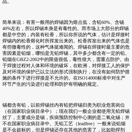
品。
简单来说：有害一般用的焊锡因为熔点低，含铅60%、含锡
40%左右，所以焊锡本身是有毒性的。而市场上大部分的焊锡
都是中空的，内装有松香，所以你所说的气体，估计是焊接时
焊锡内的松香熔化时所挥发出来的。松香挥发出来的气体也是
有些微毒性的，这种气体挺难闻的。焊锡在焊接时最主要的危
害因素是铅烟，哪怕是无铅焊锡，其中多少都含有一定的铅。
铅烟在GBZ2-2002中的限值很低，毒性很大，需重点防护。由
于焊接过程对人体和环境的破坏，在欧洲，对焊接工人的保护
及对环境的保护已以立法的形式强制执行，在没有如何防护措
施的条件下进行焊接是不允许的。在ISO14000标准中对生产
环节产生的污染进行处理和防护有明确的规定。
锡都含有铅，以前焊锡丝内有铅把焊锡归类为职业危害岗位
（在国家职业病目录中）；现在我们一般企业都使用无铅焊锡
丝了，主要成分是锡，疾病预防控制中心测的是二氧化锡；并
不在国家职业病目录中。无铅工艺（leadfree）一般来说铅烟
是不会超标的，但是焊锡还存在其他的危害了，比如助焊剂