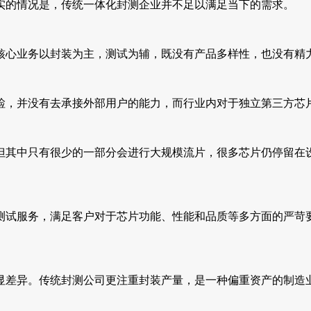
实的情况是，传统一体化封测企业并不足以满足当下的需求。
核心业务以封装为主，测试为辅，既没有产品多样性，也没有精
检，并没有去承接外部用户的能力，而行业内对于独立第三方芯
但其中只有很少的一部分会进行大规模流片，很多芯片仍停留在
测试服务，满足客户对于芯片功能、性能和品质等多方面的严苛
显差异。传统封测公司更注重封装产量，是一种偏重资产的制造