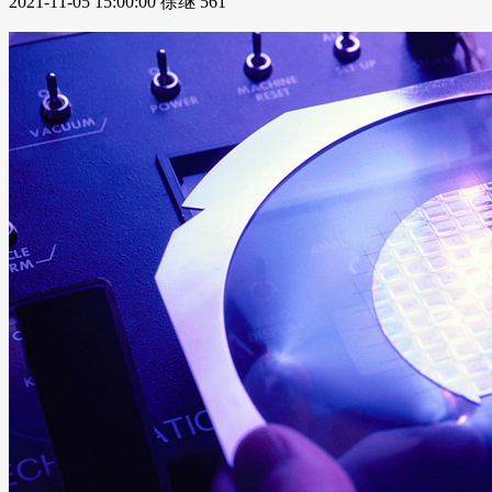
2021-11-05 15:00:00
徐继
561