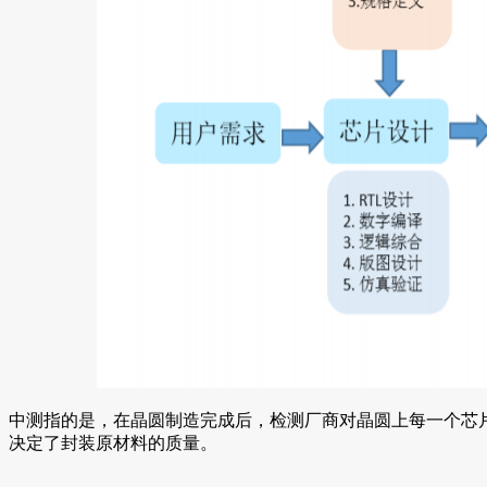
中测指的是，在晶圆制造完成后，检测厂商对晶圆上每一个芯
决定了封装原材料的质量。