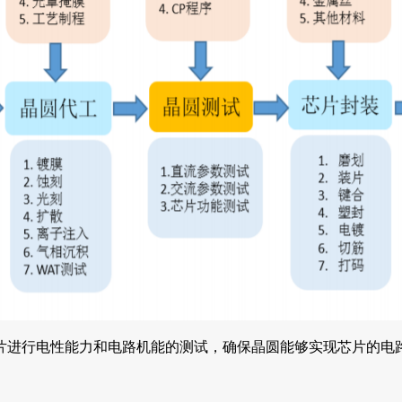
片进行电性能力和电路机能的测试，确保晶圆能够实现芯片的电