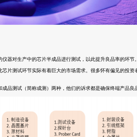
的仪器对生产中的芯片半成品进行测试，以此提升良品率的环节
此芯片测试环节实际有着巨大的市场需求。很多怀有偏见的投资
和成品测试（简称成测）两种，他们的诉求都是确保终端产品良