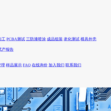
加工
PCBA测试
三防漆喷涂
成品组装
老化测试
模具外壳
I试产报告
管理
样品展示
FAQ
在线询价
加入我们
联系我们