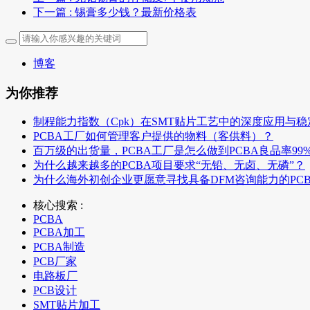
下一篇
: 锡膏多少钱？最新价格表
博客
为你推荐
制程能力指数（Cpk）在SMT贴片工艺中的深度应用与
PCBA工厂如何管理客户提供的物料（客供料）？
百万级的出货量，PCBA工厂是怎么做到PCBA良品率99
为什么越来越多的PCBA项目要求“无铅、无卤、无磷”？
为什么海外初创企业更愿意寻找具备DFM咨询能力的PC
核心搜索 :
PCBA
PCBA加工
PCBA制造
PCB厂家
电路板厂
PCB设计
SMT贴片加工