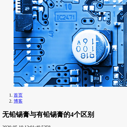
首页
博客
无铅锡膏与有铅锡膏的4个区别