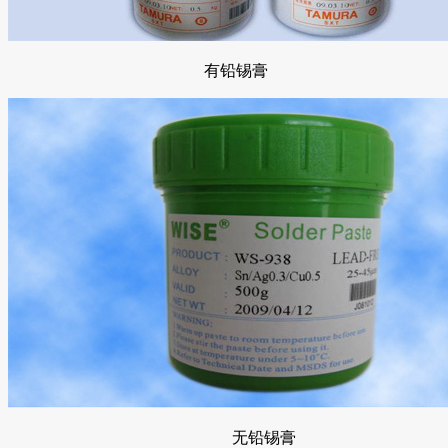
有铅锡膏
无铅锡膏