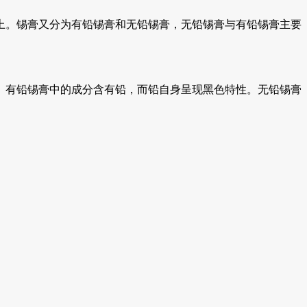
上。锡膏又分为有铅锡膏和无铅锡膏，无铅锡膏与有铅锡膏主要
。有铅锡膏中的成分含有铅，而铅自身呈现黑色特性。无铅锡膏