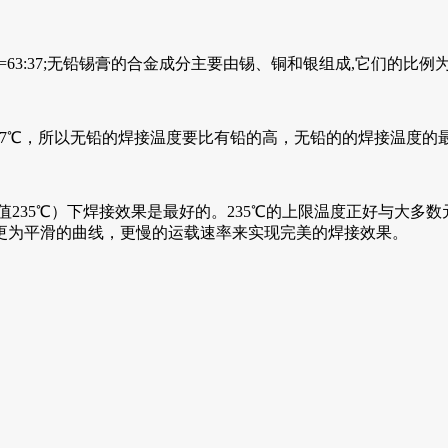
3:37;无铅锡膏的合金成分主要由锡、铜和银组成,它们的比例为Sn:
7℃，所以无铅的焊接温度要比有铅的高，无铅的的焊接温度的最低峰
，峰值235℃）下焊接效果是最好的。235℃的上限温度正好与大
更为平滑的曲线，更慢的运载速率来实现完美的焊接效果。