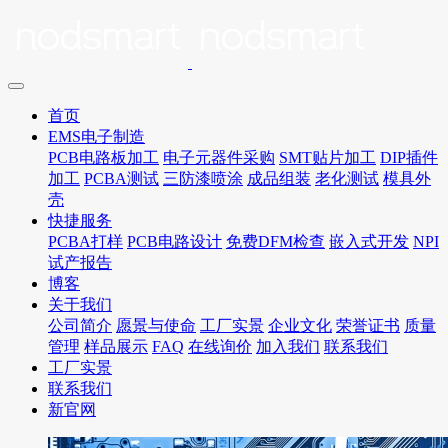
首页
EMS电子制造
PCB电路板加工
电子元器件采购
SMT贴片加工
DIP插件
加工
PCBA测试
三防漆喷涂
成品组装
老化测试
模具外
壳
快捷服务
PCBA打样
PCB电路设计
免费DFM检查
嵌入式开发
NPI
试产报告
博客
关于我们
公司简介
愿景与使命
工厂实景
企业文化
荣誉证书
质量
管理
样品展示
FAQ
在线询价
加入我们
联系我们
工厂实景
联系我们
新官网