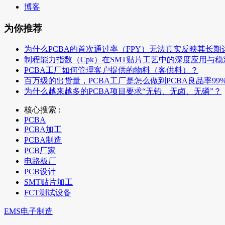
博客
为你推荐
为什么PCBA的首次通过率（FPY）无法真实反映其长期
制程能力指数（Cpk）在SMT贴片工艺中的深度应用与
PCBA工厂如何管理客户提供的物料（客供料）？
百万级的出货量，PCBA工厂是怎么做到PCBA良品率99
为什么越来越多的PCBA项目要求“无铅、无卤、无磷”？
核心搜索 :
PCBA
PCBA加工
PCBA制造
PCB厂家
电路板厂
PCB设计
SMT贴片加工
FCT测试设备
EMS电子制造