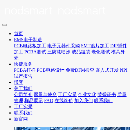
首页
EMS电子制造
PCB电路板加工
电子元器件采购
SMT贴片加工
DIP插件
加工
PCBA测试
三防漆喷涂
成品组装
老化测试
模具外
壳
快捷服务
PCBA打样
PCB电路设计
免费DFM检查
嵌入式开发
NPI
试产报告
博客
关于我们
公司简介
愿景与使命
工厂实景
企业文化
荣誉证书
质量
管理
样品展示
FAQ
在线询价
加入我们
联系我们
工厂实景
联系我们
新官网