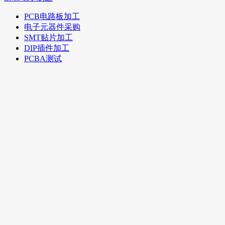
PCB电路板加工
电子元器件采购
SMT贴片加工
DIP插件加工
PCBA测试
关于我们
公司简介
愿景与使命
工厂实景
企业文化
荣誉证书
专业制造
PCBA电子产品加工
PCB电路板
PCB基础知识