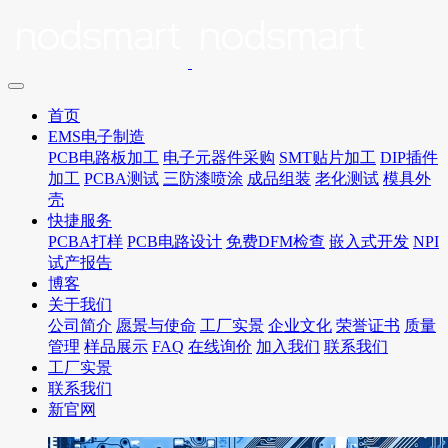
首页
EMS电子制造
PCB电路板加工
电子元器件采购
SMT贴片加工
DIP插件
加工
PCBA测试
三防漆喷涂
成品组装
老化测试
模具外
壳
快捷服务
PCBA打样
PCB电路设计
免费DFM检查
嵌入式开发
NPI
试产报告
博客
关于我们
公司简介
愿景与使命
工厂实景
企业文化
荣誉证书
质量
管理
样品展示
FAQ
在线询价
加入我们
联系我们
工厂实景
联系我们
新官网