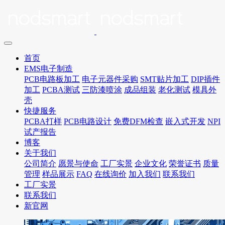
首页
EMS电子制造
PCB电路板加工
电子元器件采购
SMT贴片加工
DIP插件
加工
PCBA测试
三防漆喷涂
成品组装
老化测试
模具外
壳
快捷服务
PCBA打样
PCB电路设计
免费DFM检查
嵌入式开发
NPI
试产报告
博客
关于我们
公司简介
愿景与使命
工厂实景
企业文化
荣誉证书
质量
管理
样品展示
FAQ
在线询价
加入我们
联系我们
工厂实景
联系我们
新官网