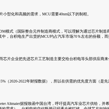
小型化和高频的需求，MCU需要40nm以下的制程。
IDM模式（国际整合元件制造商模式，可以理解为通过芯片制造
。其中，台积电生产出货的MCU约占汽车市场70％左右的份额，
，而芯片企业把先进芯片工艺制造主要交给台积电等头部供应商
5%（2020-2022年财报数据），所以在供需的优先度方面（
ter Altmaier据报致函中国台湾，呼吁提高汽车业芯片供给，
商的需求），台积电的交付瓶颈已经逐步被打破，全球芯片短缺